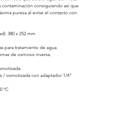
 su contaminación consiguiendo así que
xima pureza al evitar el contacto con
ad): 380 x 252 mm
ías para tratamiento de agua.
emas de osmosis inversa.
osmotizada.
te / osmotizada con adaptador 1/4”
60 ºC