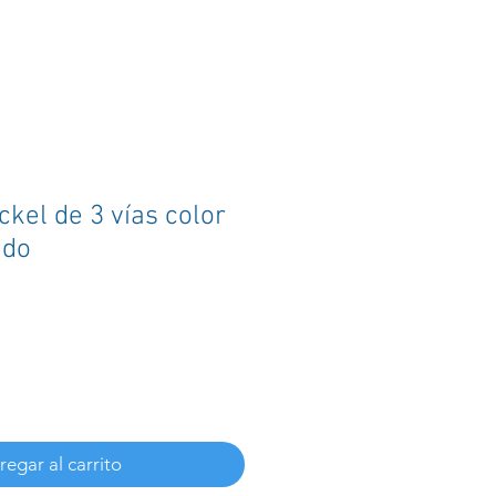
ckel de 3 vías color
ado
egar al carrito