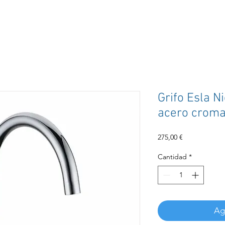
Grifo Esla Ni
acero crom
Precio
275,00 €
Cantidad
*
Agr