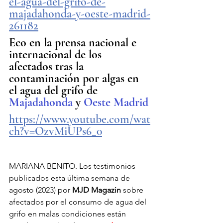
el-agua-del-grifo-de-
majadahonda-y-oeste-madrid-
261182
Eco en la prensa nacional e 
internacional de los 
afectados tras la 
contaminación por algas en 
el agua del grifo de 
Majadahonda
 y 
Oeste Madrid
https://www.youtube.com/wat
ch?v=OzvMiUPs6_0
MARIANA BENITO. Los testimonios 
publicados esta última semana de 
agosto (2023) por 
MJD Magazin
 sobre 
afectados por el consumo de agua del 
grifo en malas condiciones están 