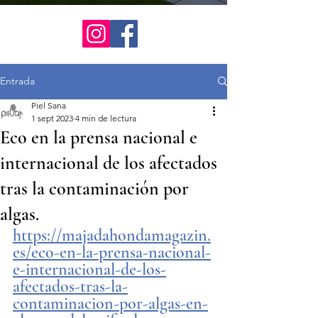
Entrada
Piel Sana
1 sept 2023
4 min de lectura
Eco en la prensa nacional e
internacional de los afectados
tras la contaminación por
algas.
https://majadahondamagazin.
es/eco-en-la-prensa-nacional-
e-internacional-de-los-
afectados-tras-la-
contaminacion-por-algas-en-