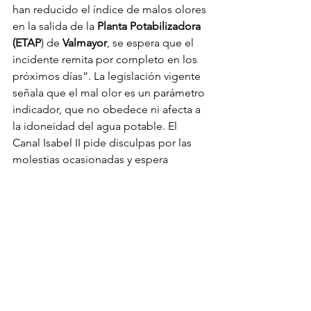
han reducido el índice de malos olores 
en la salida de la 
Planta Potabilizadora 
(ETAP
) de 
Valmayor
, se espera que el 
incidente remita por completo en los 
próximos días”. La legislación vigente 
señala que el mal olor es un parámetro 
indicador, que no obedece ni afecta a 
la idoneidad del agua potable. El 
Canal Isabel II pide disculpas por las 
molestias ocasionadas y espera 
solucionar este asunto lo antes 
posible“, finaliza el 
artículo de OI 
Canadian
.